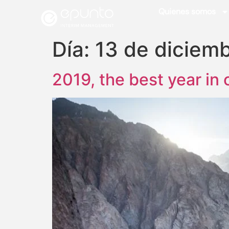
Quienes somos
Día:
13 de diciem
2019, the best year in 