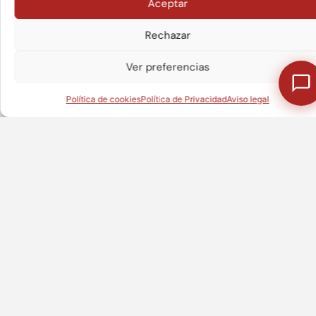
Aceptar
activar Google maps
Política de cookies
Rechazar
¿Te puedo ayudar en algo?
Estoy de acuerdo
Ver preferencias
Política de cookies
Política de Privacidad
Aviso legal
Oficina Madrid
EPUNTO Interim Management
C. de Henri Dunant, 17, Chamartín, 28036
Madrid
Valladolid
Lisboa