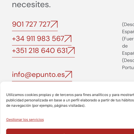
necesites.
901 727 727
(Des
Espa
+34 911 983 567
(Fuer
de
+351 218 640 631
Espa
(Des
Portu
info@epunto.es
Utilizamos cookies propias y de terceros para fines analíticos y para mostrar
Madrid
publicidad personalizada en base a un perfil elaborado a partir de tus hábitos
de navegación (por ejemplo, páginas visitadas).
Gestionar los servicios
Haz clic en «Estoy de acuerdo» para