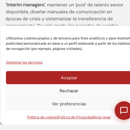
‘interim managers’
, mantener un ‘pool’ de talento senior
disponible, diseñar manuales de comunicación en
épocas de crisis y sistematizar la transferencia de
conocimiento. De este modo, los periodos de cambio
dejan de ser brechas de poder para convertirse en
Utilizamos cookies propias y de terceros para fines analíticos y para mostrar
oportunidades de fortalecimiento institucional e
publicidad personalizada en base a un perfil elaborado a partir de tus hábitos
incluso cultural.
de navegación (por ejemplo, páginas visitadas).
ANTERIOR
SIGUIENTE
Gestionar los servicios
Aceptar
Rellena el siguiente
Rechazar
¿Te puedo ayudar en algo?
formulario con tus
Ver preferencias
datos y
nos
Política de cookies
Política de Privacidad
Aviso legal
pondremos en