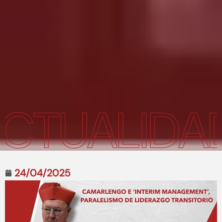
TUALIDAD
A
24/04/2025