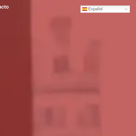
acto
Español