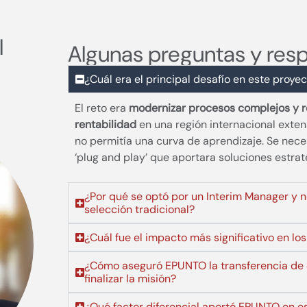
l
Algunas preguntas y res
¿Cuál era el principal desafío en este proye
El reto era
modernizar procesos complejos y r
rentabilidad
en una región internacional exten
no permitía una curva de aprendizaje. Se nece
‘plug and play’ que aportara soluciones estra
¿Por qué se optó por un Interim Manager y 
selección tradicional?
¿Cuál fue el impacto más significativo en lo
¿Cómo aseguró EPUNTO la transferencia de 
finalizar la misión?
¿Qué factor diferencial aportó EPUNTO en e