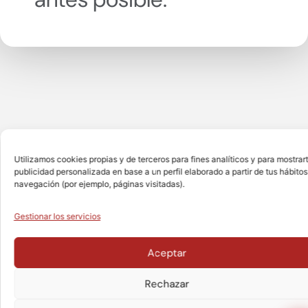
También
puedes
Utilizamos cookies propias y de terceros para fines analíticos y para mostrar
publicidad personalizada en base a un perfil elaborado a partir de tus hábitos
llamarnos
cuando nos
navegación (por ejemplo, páginas visitadas).
necesites.
Gestionar los servicios
901 727 727
(De
Aceptar
Esp
+34 911 983 567
(Fu
Rechazar
¿Te puedo ayudar en algo
de
+351 218 640 631