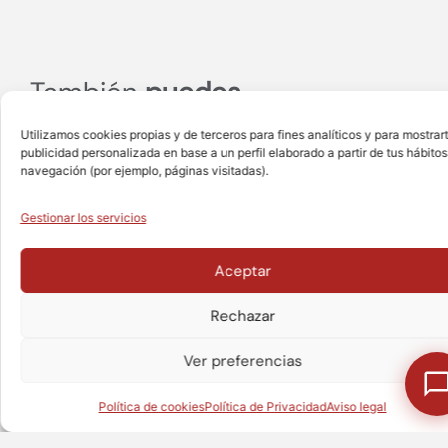
También
puedes
llamarnos
cuando nos
Utilizamos cookies propias y de terceros para fines analíticos y para mostrar
necesites.
publicidad personalizada en base a un perfil elaborado a partir de tus hábitos
navegación (por ejemplo, páginas visitadas).
901 727 727
(De
Gestionar los servicios
Esp
+34 911 983 567
(Fu
Aceptar
de
+351 218 640 631
Esp
Rechazar
¿Te puedo ayudar en algo
(De
Port
Ver preferencias
info@epunto.es
Política de cookies
Política de Privacidad
Aviso legal