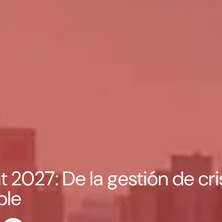
027: De la gestión de crisi
ble