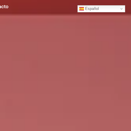
acto
Español