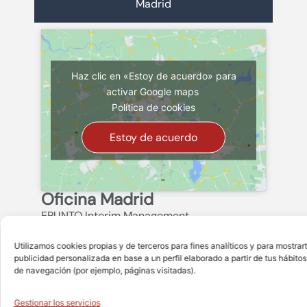
Madrid
Haz clic en «Estoy de acuerdo» para
activar Google maps
Política de cookies
Estoy de acuerdo
Oficina Madrid
EPUNTO Interim Management
C. de Henri Dunant, 17, Chamartín, 28036
Utilizamos cookies propias y de terceros para fines analíticos y para mostrar
Madrid
publicidad personalizada en base a un perfil elaborado a partir de tus hábitos
de navegación (por ejemplo, páginas visitadas).
Gestionar los servicios