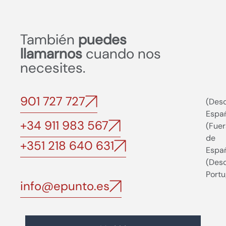
También
puedes
llamarnos
cuando nos
necesites.
901 727 727
(Des
Espa
+34 911 983 567
(Fuer
de
+351 218 640 631
Espa
(Des
Portu
info@epunto.es