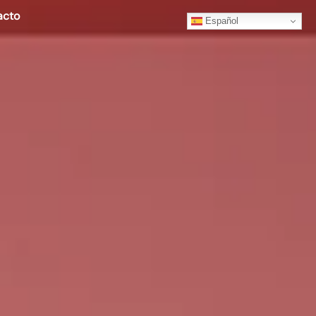
acto
Español