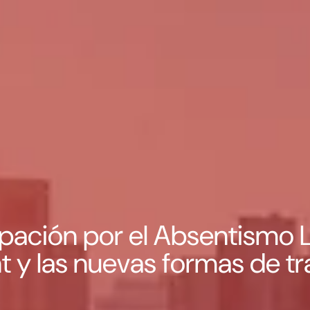
pación por el Absentismo L
y las nuevas formas de tr