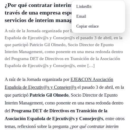
¿Por qué contratar interim management a
LinkedIn
través de una empresa especializada en
Email
servicios de interim management?
Copiar enlace
A raíz de la Jornada organizada por EJE&CON Asociación
Española de Ejecutiv@s y Consejer@s el pasado 3 de abril, en la
que participó Patricio Gil Olmedo, Socio Director de Epunto
Interim Management, como ponente en una mesa redonda dentro
del Programa DET de Directivos en Transición de la Asociación
Española de Ejecutiv@s y Consejer@s, entre […]
A raíz de la Jornada organizada por
EJE&CON Asociación
Española de Ejecutiv@s y Consejer@s
el pasado 3 de abril, en la
que participó
Patricio Gil Olmedo
, Socio Director de Epunto
Interim Management, como ponente en una mesa redonda dentro
del
Programa DET de
Directivos en Transición de la
Asociación Española de Ejecutiv@s y Consejer@s
, entre otros
temas, reflexionó sobre la pregunta
¿por qué contratar interim