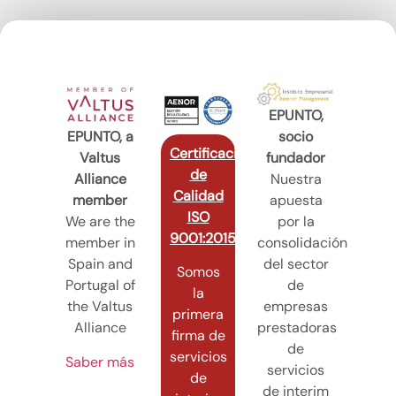
EPUNTO,
EPUNTO, a
socio
Certificación
Valtus
fundador
de
Alliance
Nuestra
Calidad
member
apuesta
ISO
We are the
por la
9001:2015
member in
consolidación
Spain and
del sector
Somos
Portugal of
de
la
the Valtus
empresas
primera
Alliance
prestadoras
firma de
de
servicios
Saber más
servicios
de
de interim