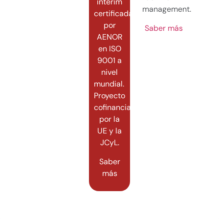
interim
management.
certificada
por
Saber más
AENOR
en ISO
9001 a
nivel
mundial.
Proyecto
cofinanciado
por la
UE y la
JCyL.
Saber
más