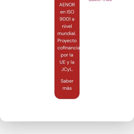
AENOR
en ISO
9001 a
nivel
mundial.
Proyecto
cofinanciado
por la
UE y la
JCyL.
Saber
más