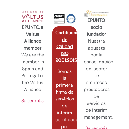
EPUNTO,
EPUNTO, a
socio
Certificación
Valtus
fundador
de
Alliance
Nuestra
Calidad
member
apuesta
ISO
We are the
por la
9001:2015
member in
consolidación
Spain and
del sector
Somos
Portugal of
de
la
the Valtus
empresas
primera
Alliance
prestadoras
firma de
de
servicios
Saber más
servicios
de
de interim
interim
management.
certificada
por
Saber más