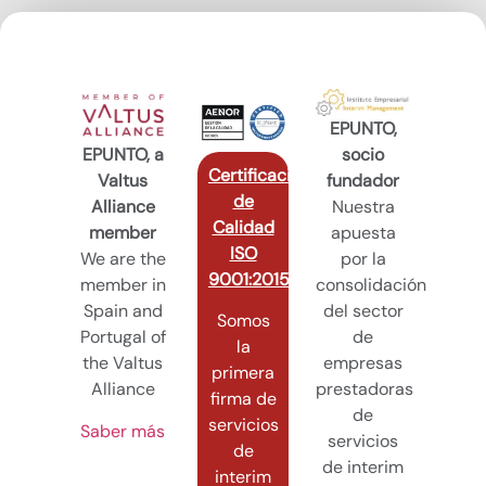
EPUNTO,
EPUNTO, a
socio
Certificación
Valtus
fundador
de
Alliance
Nuestra
Calidad
member
apuesta
ISO
We are the
por la
9001:2015
member in
consolidación
Spain and
del sector
Somos
Portugal of
de
la
the Valtus
empresas
primera
Alliance
prestadoras
firma de
de
servicios
Saber más
servicios
de
de interim
interim