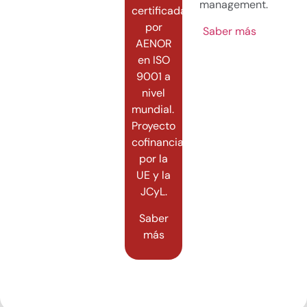
management.
certificada
por
Saber más
AENOR
en ISO
9001 a
nivel
mundial.
Proyecto
cofinanciado
por la
UE y la
JCyL.
Saber
más