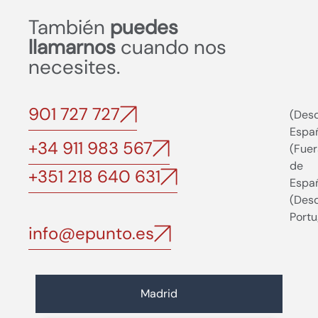
También
puedes
llamarnos
cuando nos
necesites.
901 727 727
(Des
Espa
+34 911 983 567
(Fuer
de
+351 218 640 631
Espa
(Des
Portu
info@epunto.es
Madrid