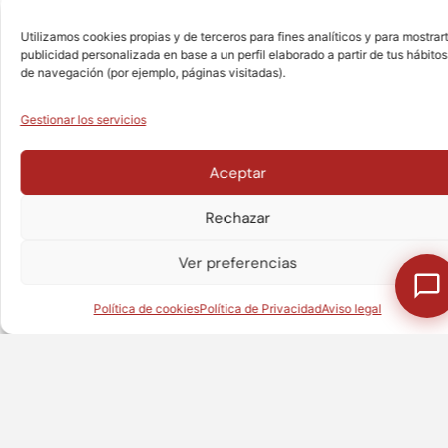
EPUNTO,
EPUNTO, a
socio
Utilizamos cookies propias y de terceros para fines analíticos y para mostrar
Certificación
Valtus
fundador
publicidad personalizada en base a un perfil elaborado a partir de tus hábitos
de
de navegación (por ejemplo, páginas visitadas).
Alliance
Nuestra
Calidad
member
apuesta
ISO
Gestionar los servicios
We are the
por la
9001:2015
member in
consolidación
Spain and
del sector
Aceptar
Somos
Portugal of
de
la
Rechazar
¿Te puedo ayudar en algo?
the Valtus
empresas
primera
Alliance
prestadoras
firma de
Ver preferencias
de
servicios
Saber más
servicios
de
Política de cookies
Política de Privacidad
Aviso legal
de interim
interim
management.
certificada
por
Saber más
AENOR
en ISO
9001 a